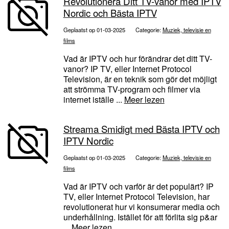
Revolutionera Ditt TV-vanor med IPTV
Nordic och Bästa IPTV
Geplaatst op 01-03-2025
Categorie:
Muziek, televisie en
films
Vad är IPTV och hur förändrar det ditt TV-
vanor? IP TV, eller Internet Protocol
Television, är en teknik som gör det möjligt
att strömma TV-program och filmer via
internet iställe ...
Meer lezen
Streama Smidigt med Bästa IPTV och
IPTV Nordic
Geplaatst op 01-03-2025
Categorie:
Muziek, televisie en
films
Vad är IPTV och varför är det populärt? IP
TV, eller Internet Protocol Television, har
revolutionerat hur vi konsumerar media och
underhållning. Istället för att förlita sig p&ar
...
Meer lezen