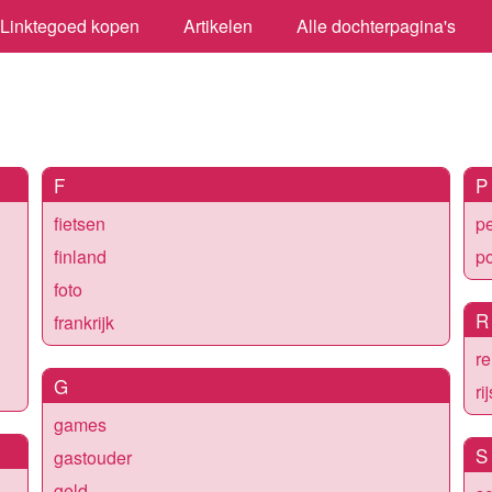
Linktegoed kopen
Artikelen
Alle dochterpagina's
F
P
fietsen
p
finland
po
foto
R
frankrijk
re
G
ri
games
S
gastouder
geld