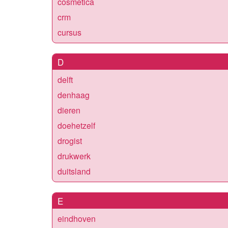
cosmetica
crm
cursus
D
delft
denhaag
dieren
doehetzelf
drogist
drukwerk
duitsland
E
eindhoven