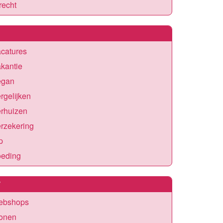
recht
catures
kantie
egan
rgelijken
erhuizen
rzekering
p
oeding
W
ebshops
onen