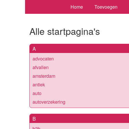
Home
Toevoegen
Alle startpagina's
A
advocaten
afvallen
amsterdam
antiek
auto
autoverzekering
B
b2b