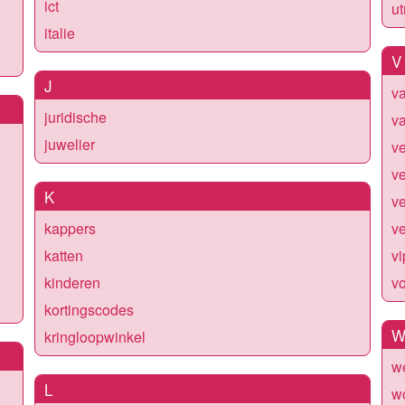
ict
ut
italie
V
J
va
juridische
va
juwelier
v
ve
K
v
kappers
ve
katten
vi
kinderen
v
kortingscodes
kringloopwinkel
w
L
w