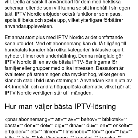
vill. Detta är särskilt användbart för dem med hektiska
scheman eller de som vill kunna se sitt innehåll i sin egen
takt. IPTV Nordic erbjuder också funktioner som paus,
spola tillbaka och spela upp, vilket ytterligare förbättrar
användarupplevelsen.
Ett annat stort plus med IPTV Nordic är det omfattande
kanalutbudet. Med ett abonnemang kan du få tillgång till
hundratals kanaler från olika kategorier, inklusive sport,
nyheter, filmer och underhållning. Denna mångfald gör
IPTV Nordic till en av de bästa IPTV-lösningarna för
familjer eller grupper med olika intressen. Dessutom är
kvaliteten på streamingen ofta mycket hög, vilket ger en
klar och stabil bild utan störningar. Användare kan njuta av
4K-innehåll och andra högupplösta alternativ, vilket gör att
IPTV Nordic verkligen står ut i mängden.
Hur man väljer bästa IPTV-lösning
<pnär abonnemang="" att="" av="" behov="" bibliotek=""
bästa="" den="" det="" dig="" dina="" du="" en="" enkelt=""
erbjuder="" ett="" filmer="" filmsnobb="" för="" gör="" ha=""
hitta="" iptv="" iptv-lösningen="" kanaler="" kanske=""