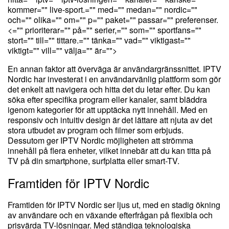
kommer="" live-sport.="" med="" medan="" nordic=""
och="" olika="" om="" p="" paket="" passar="" preferenser.
<="" prioriterar="" på="" serier,="" som="" sportfans=""
stort="" till="" tittare.="" tänka="" vad="" viktigast=""
viktigt="" vill="" välja="" är="">
En annan faktor att överväga är användargränssnittet. IPTV
Nordic har investerat i en användarvänlig plattform som gör
det enkelt att navigera och hitta det du letar efter. Du kan
söka efter specifika program eller kanaler, samt bläddra
igenom kategorier för att upptäcka nytt innehåll. Med en
responsiv och intuitiv design är det lättare att njuta av det
stora utbudet av program och filmer som erbjuds.
Dessutom ger IPTV Nordic möjligheten att strömma
innehåll på flera enheter, vilket innebär att du kan titta på
TV på din smartphone, surfplatta eller smart-TV.
Framtiden för IPTV Nordic
Framtiden för IPTV Nordic ser ljus ut, med en stadig ökning
av användare och en växande efterfrågan på flexibla och
prisvärda TV-lösningar. Med ständiga teknologiska