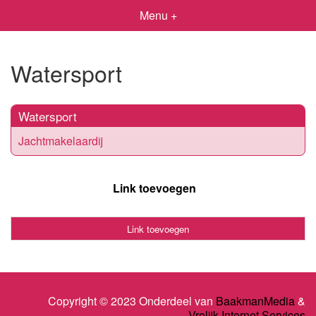
Menu +
Watersport
Watersport
Jachtmakelaardij
Link toevoegen
Link toevoegen
Copyright © 2023 Onderdeel van
BaakmanMedia
&
Vrolijk Internet Services