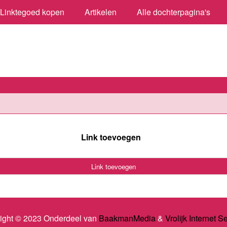
Linktegoed kopen
Artikelen
Alle dochterpagina's
Link toevoegen
Link toevoegen
ight © 2023 Onderdeel van
BaakmanMedia
&
Vrolijk Internet S