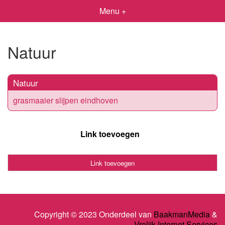
Menu +
Natuur
Natuur
grasmaaier slijpen eindhoven
Link toevoegen
Link toevoegen
Copyright © 2023 Onderdeel van
BaakmanMedia
&
Vrolijk Internet Services