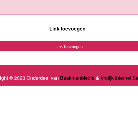
Link toevoegen
Link toevoegen
ight © 2023 Onderdeel van
BaakmanMedia
&
Vrolijk Internet S